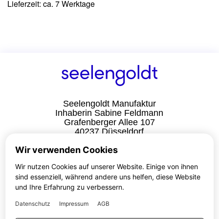
Lieferzeit: ca. 7 Werktage
Seelengoldt Manufaktur
Inhaberin Sabine Feldmann
Grafenberger Allee 107
40237 Düsseldorf
Deutschland
Wir verwenden Cookies
Home
Wir nutzen Cookies auf unserer Website. Einige von ihnen
B2B Shop
sind essenziell, während andere uns helfen, diese Website
Mein Account
und Ihre Erfahrung zu verbessern.
Warenkorb
Kasse
Datenschutz
Impressum
AGB
Impressum